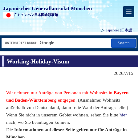
Japanisches Generalkonsulat München
在ミュンヘン日本国総領事館
Japanese
(日本語)
Search
Working-Holiday-Visum
2026/7/15
Wir nehmen nur Anträge von Personen mit Wohnsitz in
Bayern
und Baden-Württemberg
entgegen.
(Ausnahme: Wohnsitz
außerhalb von Deutschland, dann freie Wahl der Antragsstelle.)
Wenn Sie nicht in unserem Gebiet wohnen, sehen Sie bitte
hier
nach, wo Sie beantragen können.
Die
Informationen auf dieser Seite gelten nur für Anträge in
München.