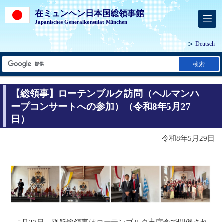
在ミュンヘン日本国総領事館
Japanisches Generalkonsulat München
Deutsch
検索
【総領事】ローテンブルク訪問（ヘルマンハ
ープコンサートへの参加）（令和8年5月27
日）
令和8年5月29日