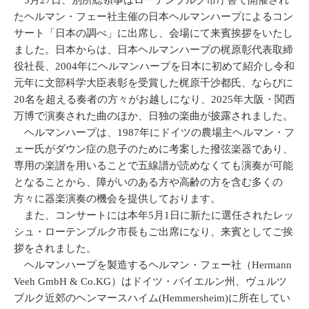
5月27日、別所総領事はローテンブルク市庁舎で開催され
たヘルマン・フェー社主催の日本ヘルマンハープによるコン
サート「日本の調べ」に出席し、会場にて来賓挨拶をいたし
ました。日本からは、日本ヘルマンハープの梶原彰代表取締
役社長、2004年にヘルマンハープを日本に初めて紹介し令和
元年に文部科学大臣表彰を受賞した梶原千沙都氏、ならびに
20名を超える奏者の方々がお越しになり、2025年大阪・関西
万博で演奏された曲のほか、日独の楽曲が披露されました。
ヘルマンハープは、1987年にドイツの農場主ヘルマン・フ
ェー氏がダウン症の息子のために考案した撥弦楽器であり、
専用の楽譜を用いることで五線譜が読めなくても演奏が可能
となることから、障がいのある方や高齢の方を含む多くの
方々に器楽演奏の機会を提供しております。
また、コンサートには本年5月1日に新たに選任されたレッ
シュ・ローテンブルク市長もご出席になり、来賓としてご挨
拶をされました。
ヘルマンハープを製造するヘルマン・フェー社（Hermann
Veeh GmbH & Co.KG）はドイツ・バイエルン州、ヴュルツ
ブルク近郊のヘンマースハイム(Hemmersheim)に所在してい